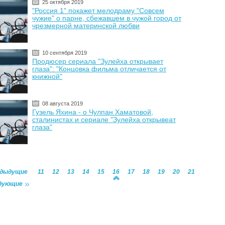
25 октября 2019
"Россия 1" покажет мелодраму "Совсем
чужие" о парне, сбежавшем в чужой город от
чрезмерной материнской любви
10 сентября 2019
Продюсер сериала "Зулейха открывает
глаза": "Концовка фильма отличается от
книжной"
08 августа 2019
Гузель Яхина - о Чулпан Хаматовой,
сталинистах и сериале "Зулейха открывеат
глаза"
едыдущие
11
12
13
14
15
16
17
18
19
20
21
дующие