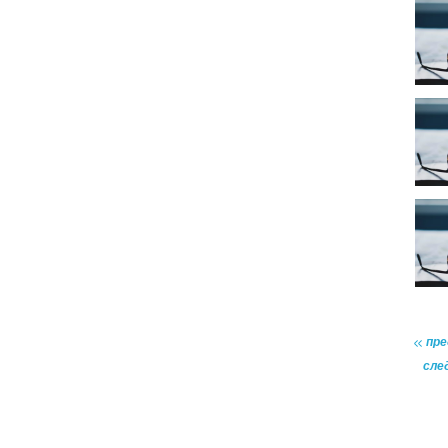
пр
сле