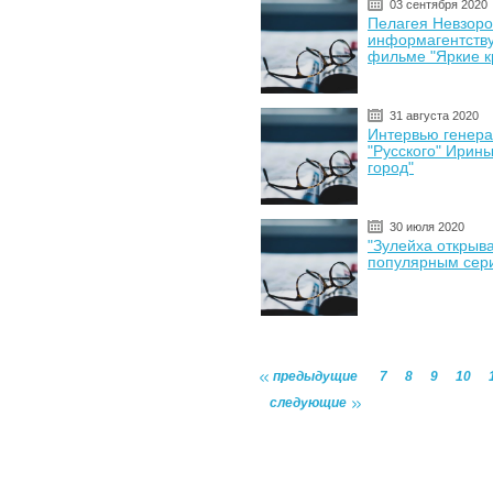
03 сентября 2020
Пелагея Невзоро
информагентству
фильме "Яркие к
31 августа 2020
Интервью генер
"Русского" Ирин
город"
30 июля 2020
"Зулейха открыв
популярным сер
предыдущие
7
8
9
10
следующие