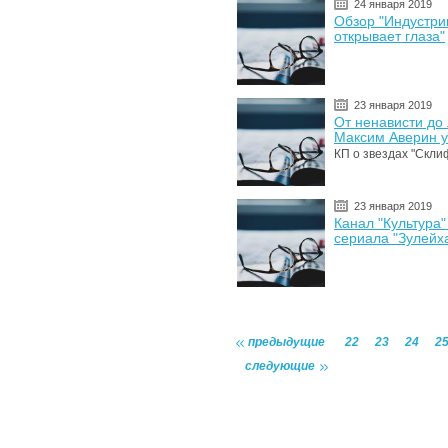
24 января 2019
Обзор "Индустри
открывает глаза"
23 января 2019
От ненависти до
Максим Аверин у
КП о звездах "Скли
23 января 2019
Канал "Культура
сериала "Зулейха
предыдущие
22
23
24
2
следующие