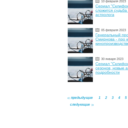
10 февраля 2023
Сериал "Склифосо
сложится судьба
астролога
05 февраля 2023
Генеральный пр
Смирнова - про 
кинопроизводств
30 января 2023
Сериал "Склифосо
сезонов, новые 
подробности
предыдущие
1
2
3
4
5
следующие