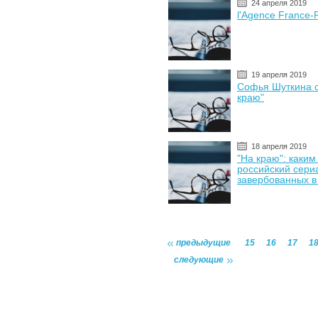
24 апреля 2019
l'Agence France-
19 апреля 2019
Софья Шуткина о
краю"
18 апреля 2019
"На краю": каки
российский сери
завербованных в
предыдущие
15
16
17
1
следующие