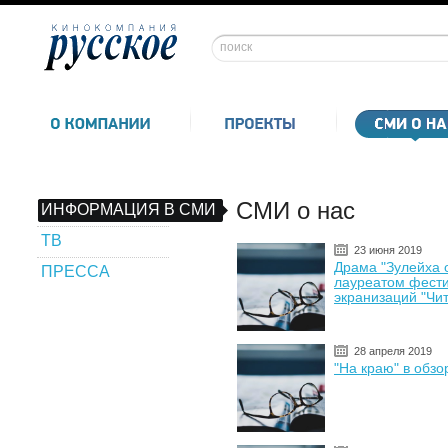
СМИ о нас
ИНФОРМАЦИЯ В СМИ
ТВ
23 июня 2019
Драма "Зулейха о
ПРЕССА
лауреатом фести
экранизаций "Чит
28 апреля 2019
"На краю" в обз