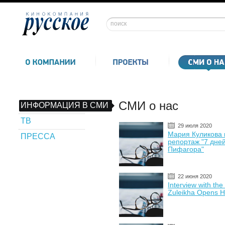
СМИ о нас
ИНФОРМАЦИЯ В СМИ
ТВ
29 июля 2020
Мария Куликова 
ПРЕССА
репортаж "7 дней
Пифагора"
22 июня 2020
Interview with the 
Zuleikha Opens H