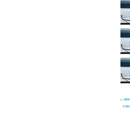
пр
сле