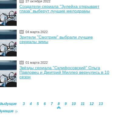
27 октября 2022
Создатели сериала "Зулейха открывает
глаза" выберут лучшие мелодрамы
04 марта 2022
Зрители "Смотрим" выбрали лучшие
сериалы зимы
01 марта 2022
Звёзды сериала "Склифосовский" Ольга
Павловец и Дмитрий Миллер вернулись в 10
сезон
едыдущие
3
4
5
6
7
8
9
10
11
12
13
дующие