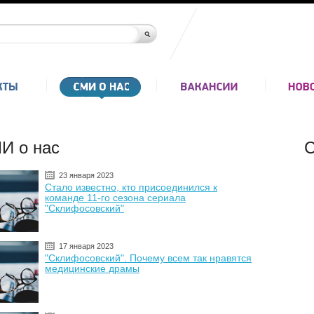
И о нас
С
23 января 2023
Стало известно, кто присоединился к
команде 11-го сезона сериала
"Склифосовский"
17 января 2023
"Склифосовский". Почему всем так нравятся
медицинские драмы