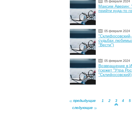
05 февраля 2024
Максим Аверин: 
прийти куда-то г
05 февраля 2024
"Склифосовский-
судьбах любимых
"Вести")
05 февраля 2024
Возвращение в И
(сюжет "Утра Рос
"Склифосовский)
предыдущие
1
2
3
4
5
следующие