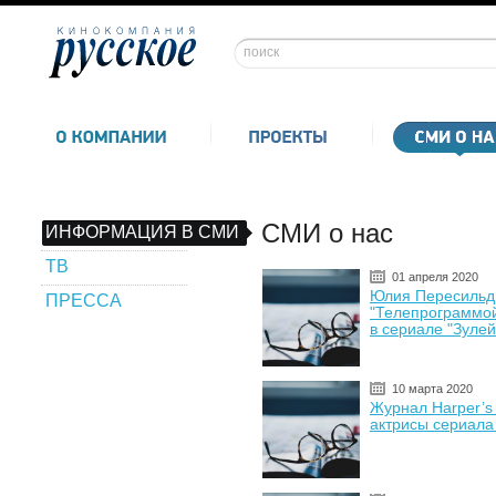
СМИ о нас
ИНФОРМАЦИЯ В СМИ
ТВ
01 апреля 2020
Юлия Пересильд
ПРЕССА
"Телепрограммой
в сериале "Зулей
10 марта 2020
Журнал Harper’s
актрисы сериала