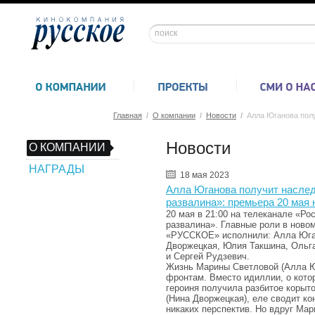
Главная
/
О компании
/
Новости
/
Алла Юганова полу
Новости
О КОМПАНИИ
НАГРАДЫ
18 мая 2023
Алла Юганова получит наслед
развалина»: премьера 20 мая 
20 мая в 21:00 на телеканале «Р
развалина». Главные роли в ново
«РУССКОЕ» исполнили: Алла Юган
Дворжецкая, Юлия Такшина, Ольг
и Сергей Рудзевич.
Жизнь Марины Светловой (Алла Ю
фронтам. Вместо идиллии, о кото
героиня получила разбитое корыт
(Нина Дворжецкая), еле сводит кон
никаких перспектив. Но вдруг Мар