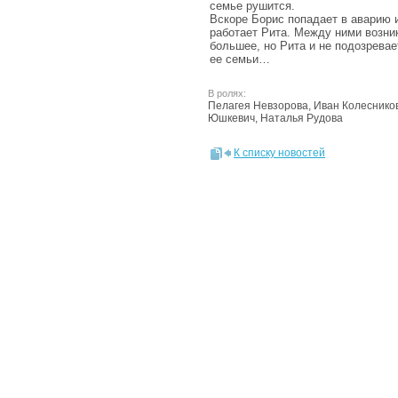
семье рушится.
Вскоре Борис попадает в аварию и
работает Рита. Между ними возни
большее, но Рита и не подозревае
ее семьи…
В ролях:
Пелагея Невзорова, Иван Колесников
Юшкевич, Наталья Рудова
К списку новостей