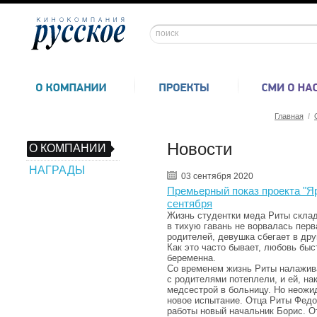
Главная
/
Новости
О КОМПАНИИ
НАГРАДЫ
03 сентября 2020
Премьерный показ проекта "Яр
сентября
Жизнь студентки меда Риты склад
в тихую гавань не ворвалась перв
родителей, девушка сбегает в дру
Как это часто бывает, любовь быс
беременна.
Со временем жизнь Риты налажива
с родителями потеплели, и ей, на
медсестрой в больницу. Но неожи
новое испытание. Отца Риты Федо
работы новый начальник Борис. От