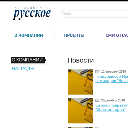
Новости
О КОМПАНИИ
НАГРАДЫ
12 февраля 2019
Генпродюсер Ири
семинаров "Вече
26 декабря 2018
Сериал "Берёзка
"Золотого орла"