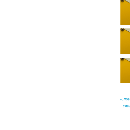
пр
сле