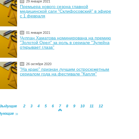
29 января 2021
Премьера нового сезона главной
медицинской саги "Склифосовский" в эфире
с 1 февраля
01 января 2021
Чулпан Хаматова номинирована на премию
"Золотой Орел" за роль в сериале "Зулейха
открывает глаза"
26 октября 2020
"На краю" признан лучшим остросюжетным
сериалом года на фестивале "Капля"
едыдущие
2
3
4
5
6
7
8
9
10
11
12
дующие