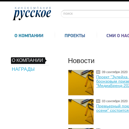
Новости
О КОМПАНИИ
НАГРАДЫ
09 сентября 2020
Проект "Зулейха 
бронзовым призе
"МедиаБренд-20
03 сентября 2020
Премьерный пока
осени" состоится